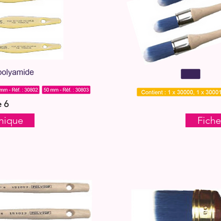
 6
nique
Fiche