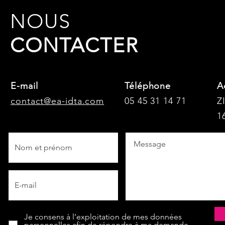
NOUS
CONTACTER
E-mail
Téléphone
A
contact@ea-idta.com
05 45 31 14 71
Z
1
Je consens à l’exploitation de mes données
personnelles afin de répondre à ma demande.