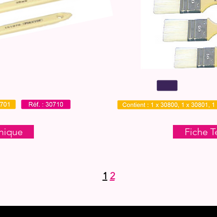
nique
Fiche T
1
2