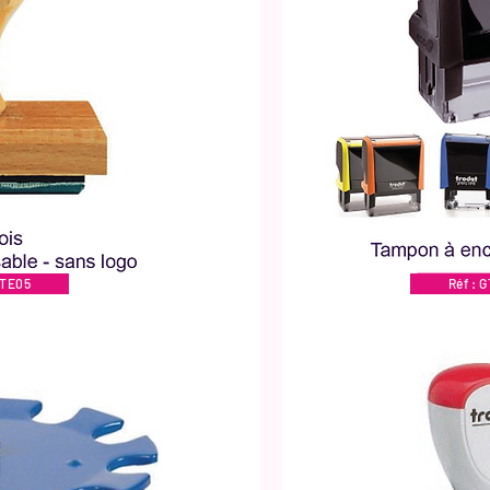
GTE05
Réf : 