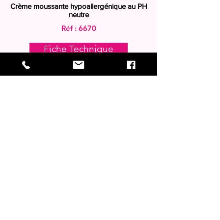
Crème
moussante hypoallergénique au PH
neutre
Réf : 6670
Fiche Technique
Réf : 6680
Fiche Technique