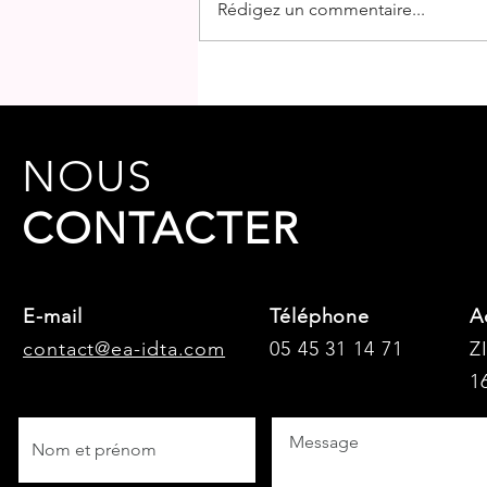
Rédigez un commentaire...
Association VIVE L'ESPOIR
NOUS
CONTACTER
E-mail
Téléphone
A
contact@ea-idta.com
05 45 31 14 71
Z
1