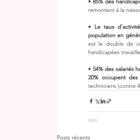
• 
85% des handicaps
remontent à la naiss
• 
Le taux d’activi
population en génér
est le double de c
handicapées travaille
• 
54% des salariés h
20% occupent des 
techniciens (contre 
Posts récents