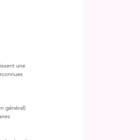
issent une
 reconnues
en général)
ires